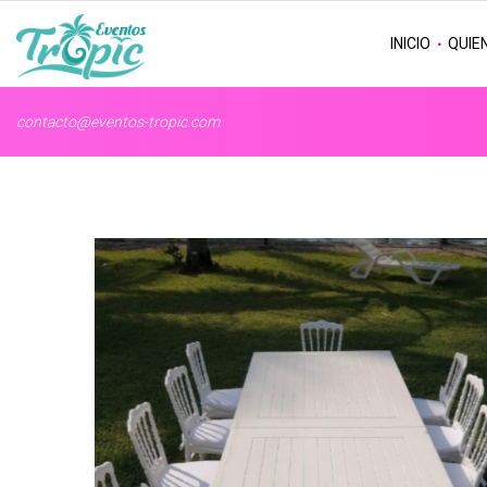
INICIO
QUIE
contacto@eventos-tropic.com