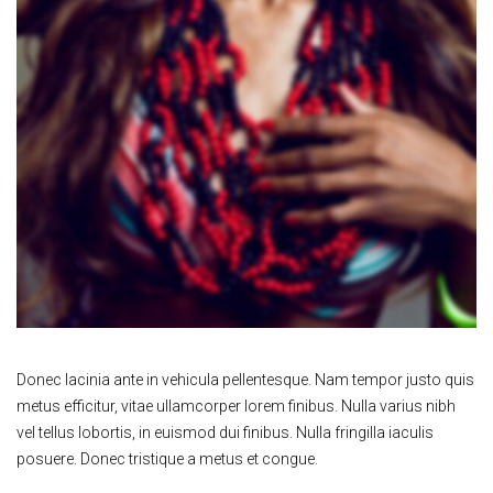
Donec lacinia ante in vehicula pellentesque. Nam tempor justo quis
metus efficitur, vitae ullamcorper lorem finibus. Nulla varius nibh
vel tellus lobortis, in euismod dui finibus. Nulla fringilla iaculis
posuere. Donec tristique a metus et congue.