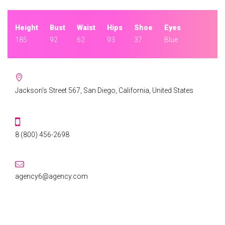
Height
Bust
Waist
Hips
Shoe
Eyes
185
92
62
93
37
Blue
ADDRESS:
Jackson’s Street 567, San Diego, California, United States
PHONE:
8 (800) 456-2698
EMAIL:
agency6@agency.com