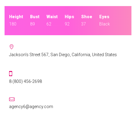
Height
Bust
Waist
Hips
Shoe
Eyes
180
89
62
92
37
Black
ADDRESS:
Jackson’s Street 567, San Diego, California, United States
PHONE:
8 (800) 456-2698
EMAIL:
agency6@agency.com