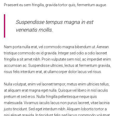
Praesent eu sem fringilla, gravida tortor quis, fermentum augue.
Suspendisse tempus magna in est
venenatis mollis.
Nam porta nulla erat, vel commodo magna bibendum ut. Aenean
tristique commodo ex id gravida. Integer sed odio a odio laoreet
fringilla a sit amet nibh. Proin vulputate sem nisl, ac imperdiet enim
accumsan ac. Suspendisse ultricies, lectus at fermentum gravida,
risus felis interdum erat, at ullamcorper dolor lacus vel risus.
Nulla volutpat, enim vel laoreet tempor, metus enim ultricies tellus,
at aliquam erat magna eget nulla. Quisque vel libero in nisl iaculis
pretium et sed eros. Nulla fringilla pellentesque neque quis
malesuada. Vivamus iaculis lacus non purus laoreet, vitae lacinia
justo tincidunt. Sed eget interdum nibh. Aliquam lobortis tortor a
nisi aliquet gravida. In tincidunt felis sed lacus commodo volutpat.